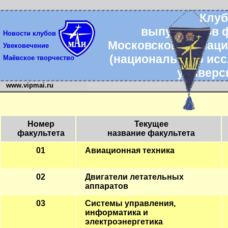
Клу
выпускников 
Новости клубов
Московского авиаци
Увековечение
(национального ис
Маёвское творчество
универс
www.vipmai.ru
Номер
Текущее
факультета
название факультета
01
Авиационная техника
02
Двигатели летательных
аппаратов
03
Системы управления,
информатика и
электроэнергетика