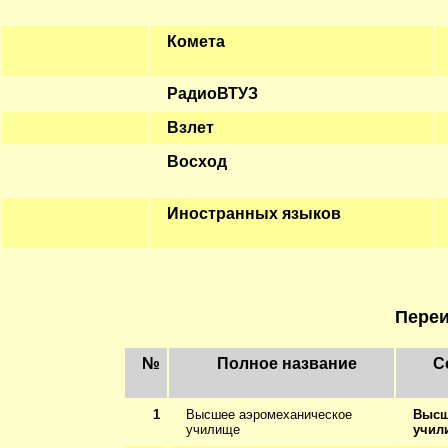
Комета
РадиоВТУЗ
Взлет
Восход
Иностранных языков
Пере
№
Полное название
С
1
Высшее аэромеханическое
Высш
училище
учил